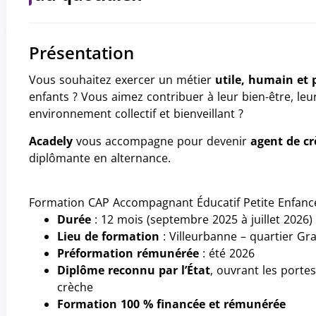
Présentation
Vous souhaitez exercer un métier
utile, humain et 
enfants ? Vous aimez contribuer à leur bien-être, leur
environnement collectif et bienveillant ?
Acadely
vous accompagne pour devenir
agent de c
diplômante en alternance.
Formation CAP Accompagnant Éducatif Petite Enfanc
Durée
: 12 mois (septembre 2025 à juillet 2026)
Lieu de formation
: Villeurbanne – quartier Gra
Préformation rémunérée
: été 2026
Diplôme reconnu par l’État
, ouvrant les porte
crèche
 (nouvelle fenêtre)
 (nouvelle fenêtre)
ce sur Facebook (nouvelle fenêtre)
e annonce par email (nouvelle fenêtre)
Formation 100 % financée et rémunérée